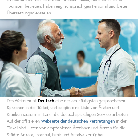
Touristen betreuen, haben englischsprachiges Personal und bieten
Übersetzungsdienste an.
Des Weiteren ist
Deutsch
eine der am häufigsten gesprochenen
Sprachen in der Türkei, und es gibt eine Liste von Ärzten und
Krankenhäusern im Land, die deutschsprachigen Service anbieten.
Auf der offiziellen
Webseite der deutschen Vertretungen
in der
Türkei sind Listen von empfohlenen Ärztinnen und Ärzten für die
Städte Ankara, Istanbul, Izmir und Antalya verfügbar.