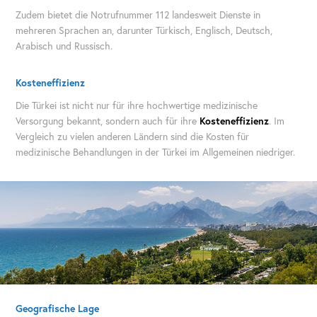
Zudem bietet die Notrufnummer 112 landesweit Dienste in
mehreren Sprachen an, darunter Türkisch, Englisch, Deutsch,
Arabisch und Russisch.
​​​​​​​Koste
neffizienz
Die Türkei ist nicht nur für ihre hochwertige medizinische
Versorgung bekannt, sondern auch für ihre
Kosteneffizienz
. Im
Vergleich zu vielen anderen Ländern sind die Kosten für
medizinische Behandlungen in der Türkei im Allgemeinen niedriger.
Geografische Lage