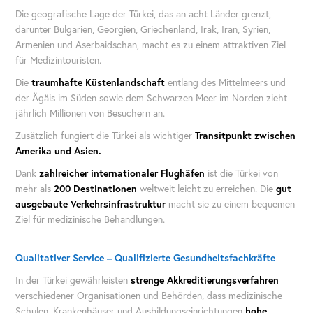
Die geografische Lage der Türkei, das an acht Länder grenzt,
darunter Bulgarien, Georgien, Griechenland, Irak, Iran, Syrien,
Armenien und Aserbaidschan, macht es zu einem attraktiven Ziel
für Medizintouristen.
Die
traumhafte Küstenlandschaft
entlang des Mittelmeers und
der Ägäis im Süden sowie dem Schwarzen Meer im Norden zieht
jährlich Millionen von Besuchern an.
Zusätzlich fungiert die Türkei als wichtiger
Transitpunkt zwischen
Amerika und Asien.
Dank
zahlreicher internationaler Flughäfen
ist die Türkei von
mehr als
200 Destinationen
weltweit leicht zu erreichen. Die
gut
ausgebaute Verkehrsinfrastruktur
macht sie zu einem bequemen
Ziel für medizinische Behandlungen.
Qualitativer Service – Qualifizierte Gesundheitsfachkräfte
In der Türkei gewährleisten
strenge Akkreditierungsverfahren
verschiedener Organisationen und Behörden, dass medizinische
Schulen, Krankenhäuser und Ausbildungseinrichtungen
hohe